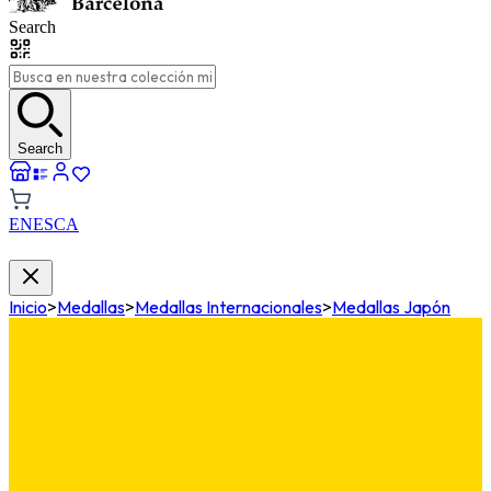
Search
Search
EN
ES
CA
Inicio
>
Medallas
>
Medallas Internacionales
>
Medallas Japón