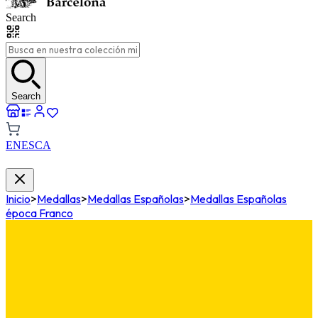
Search
Search
EN
ES
CA
Inicio
>
Medallas
>
Medallas Españolas
>
Medallas Españolas
época Franco