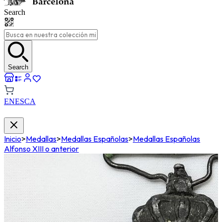
Search
Search
EN
ES
CA
Inicio
>
Medallas
>
Medallas Españolas
>
Medallas Españolas
Alfonso XIII o anterior