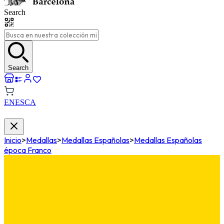
Search
Search
EN
ES
CA
Inicio
>
Medallas
>
Medallas Españolas
>
Medallas Españolas
época Franco