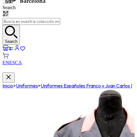
Search
Search
EN
ES
CA
Inicio
>
Uniformes
>
Uniformes Españoles Franco y Juan Carlos I