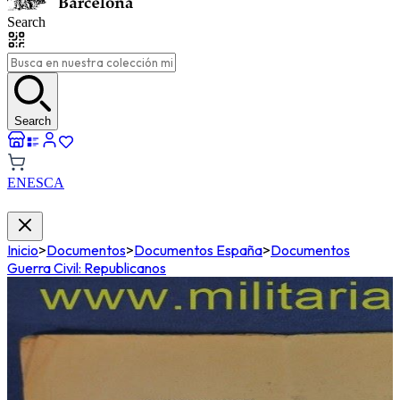
Search
Search
EN
ES
CA
Inicio
>
Documentos
>
Documentos España
>
Documentos
Guerra Civil: Republicanos