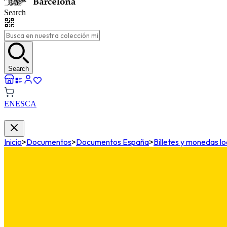
Search
Search
EN
ES
CA
Inicio
>
Documentos
>
Documentos España
>
Billetes y monedas lo