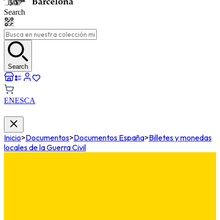
Search
Search
EN
ES
CA
Inicio
>
Documentos
>
Documentos España
>
Billetes y monedas
locales de la Guerra Civil