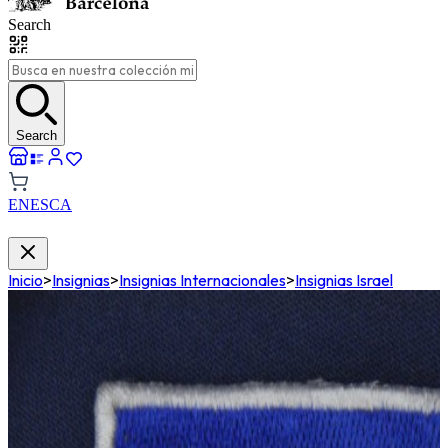
Search
Search
EN
ES
CA
Inicio
>
Insignias
>
Insignias Internacionales
>
Insignias Israel