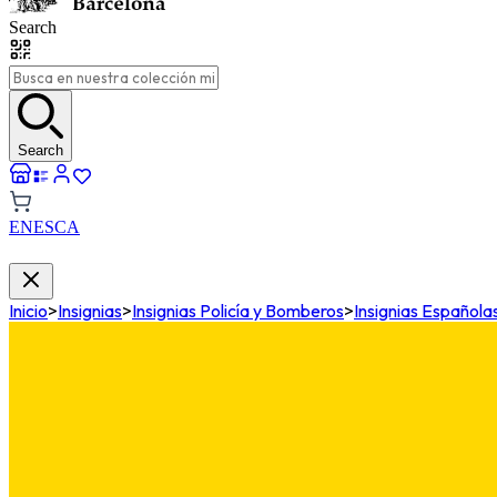
Search
Search
EN
ES
CA
Inicio
>
Insignias
>
Insignias Policía y Bomberos
>
Insignias Españolas