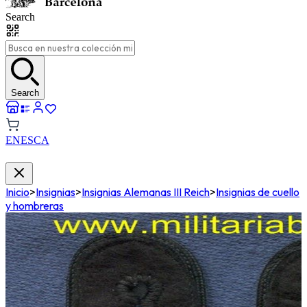
Search
Search
EN
ES
CA
Inicio
>
Insignias
>
Insignias Alemanas III Reich
>
Insignias de cuello
y hombreras