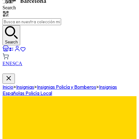
Search
Search
EN
ES
CA
Inicio
>
Insignias
>
Insignias Policía y Bomberos
>
Insignias
Españolas Policía Local