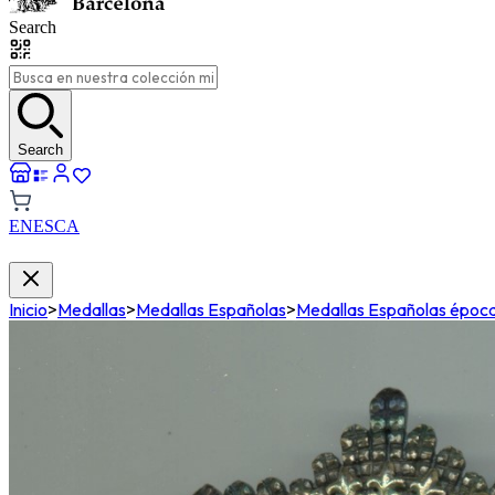
Search
Search
EN
ES
CA
Inicio
>
Medallas
>
Medallas Españolas
>
Medallas Españolas époc