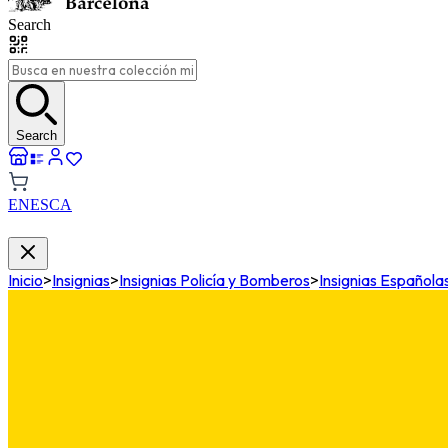
Search
Search
EN
ES
CA
Inicio
>
Insignias
>
Insignias Policía y Bomberos
>
Insignias Españolas