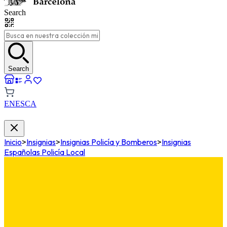
Search
Search
EN
ES
CA
Inicio
>
Insignias
>
Insignias Policía y Bomberos
>
Insignias
Españolas Policía Local