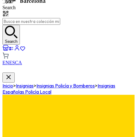
Search
Search
EN
ES
CA
Inicio
>
Insignias
>
Insignias Policía y Bomberos
>
Insignias
Españolas Policía Local