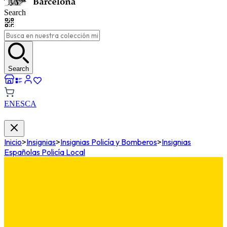
Search
Search
EN
ES
CA
Inicio
>
Insignias
>
Insignias Policía y Bomberos
>
Insignias
Españolas Policía Local