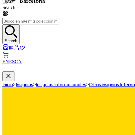
Search
Search
EN
ES
CA
Inicio
>
Insignias
>
Insignias Internacionales
>
Otras insignias Intern