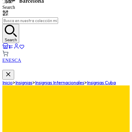
Search
Search
EN
ES
CA
Inicio
>
Insignias
>
Insignias Internacionales
>
Insignias Cuba