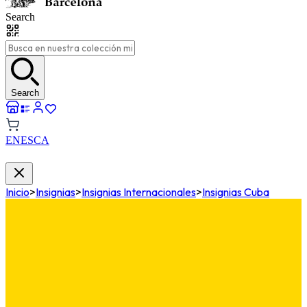
Search
Search
EN
ES
CA
Inicio
>
Insignias
>
Insignias Internacionales
>
Insignias Cuba