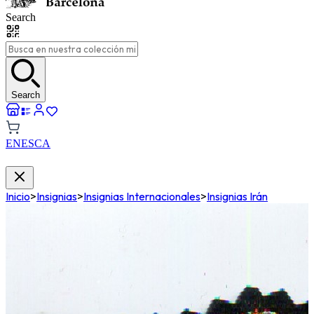
Search
Search
EN
ES
CA
Inicio
>
Insignias
>
Insignias Internacionales
>
Insignias Irán