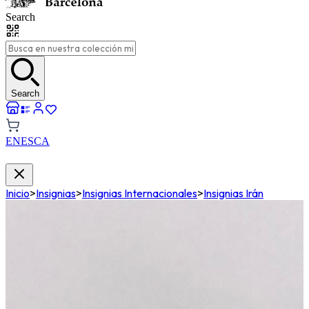
Search
Search
EN
ES
CA
Inicio
>
Insignias
>
Insignias Internacionales
>
Insignias Irán