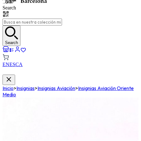
Search
Search
EN
ES
CA
Inicio
>
Insignias
>
Insignias Aviación
>
Insignias Aviación Oriente
Medio