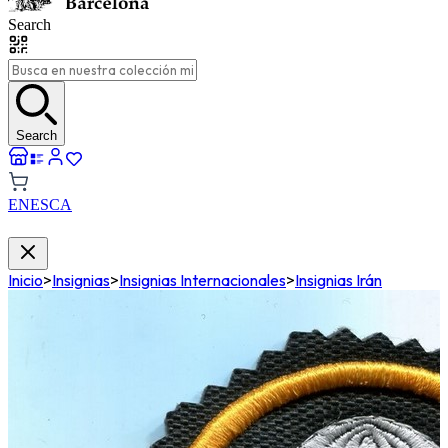
Search
Search
EN
ES
CA
Inicio
>
Insignias
>
Insignias Internacionales
>
Insignias Irán