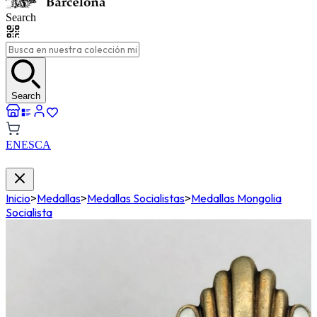
Search
Search
EN
ES
CA
Inicio
>
Medallas
>
Medallas Socialistas
>
Medallas Mongolia
Socialista