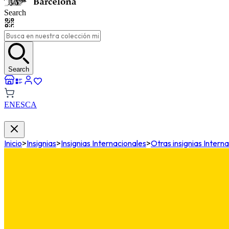
Search
Search
EN
ES
CA
Inicio
>
Insignias
>
Insignias Internacionales
>
Otras insignias Intern