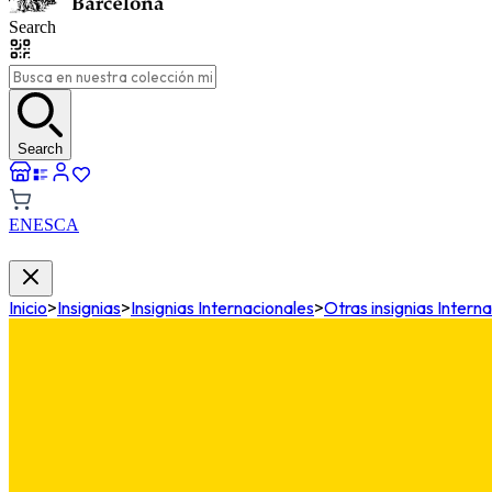
Search
Search
EN
ES
CA
Inicio
>
Insignias
>
Insignias Internacionales
>
Otras insignias Intern