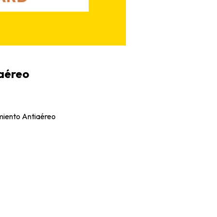
iaéreo
imiento Antiaéreo