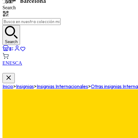
Search
Search
EN
ES
CA
Inicio
>
Insignias
>
Insignias Internacionales
>
Otras insignias Intern