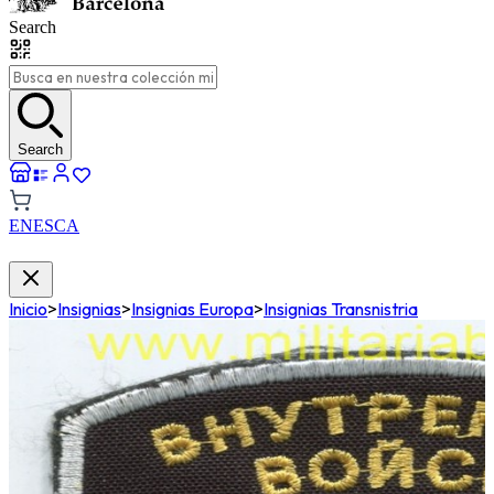
Search
Search
EN
ES
CA
Inicio
>
Insignias
>
Insignias Europa
>
Insignias Transnistria