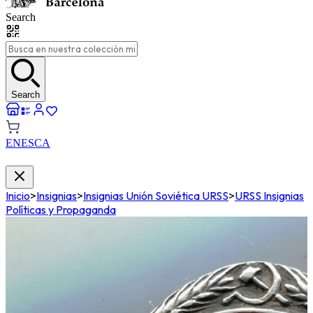
Search
Search
EN
ES
CA
Inicio
>
Insignias
>
Insignias Unión Soviética URSS
>
URSS Insignias
Políticas y Propaganda