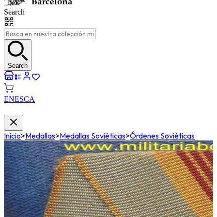
Search
Search
EN
ES
CA
Inicio
>
Medallas
>
Medallas Soviéticas
>
Órdenes Soviéticas