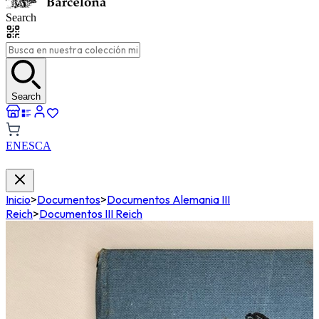
Search
Search
EN
ES
CA
Inicio
>
Documentos
>
Documentos Alemania III
Reich
>
Documentos III Reich