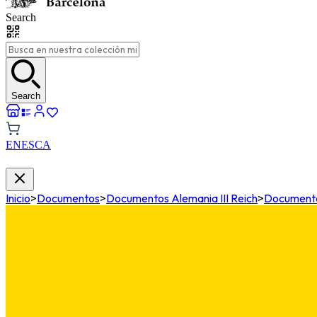
Search
Search
EN
ES
CA
Inicio
>
Documentos
>
Documentos Alemania III Reich
>
Documentos