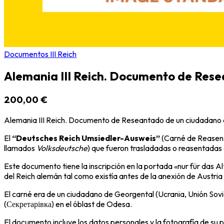
Documentos III Reich
Alemania III Reich. Documento de Rese
200,00 €
Alemania III Reich. Documento de Reseantado de un ciudadano 
El
“Deutsches Reich Umsiedler-Ausweis”
(Carné de Reasenta
llamados
Volksdeutsche
) que fueron trasladadas o reasentadas
Este documento tiene la inscripción en la portada «nur für das Al
del Reich alemán tal como existía antes de la anexión de Austria
El carné era de un ciudadano de Georgental (Ucrania, Unión Sov
(Секретарівка) en el óblast de Odesa.
El documento incluye los datos personales y la fotografía de su 