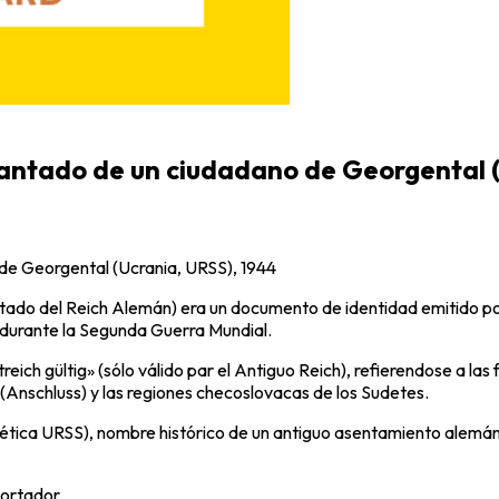
antado de un ciudadano de Georgental (
de Georgental (Ucrania, URSS), 1944
do del Reich Alemán) era un documento de identidad emitido por 
 durante la Segunda Guerra Mundial.
treich gültig» (sólo válido par el Antiguo Reich), refierendose a la
 (Anschluss) y las regiones checoslovacas de los Sudetes.
iética URSS), nombre histórico de un antiguo asentamiento alemá
portador.