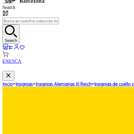
Search
Search
EN
ES
CA
Inicio
>
Insignias
>
Insignias Alemanas III Reich
>
Insignias de cuello