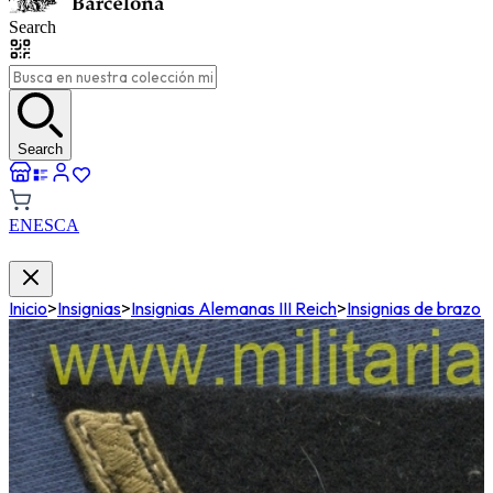
Search
Search
EN
ES
CA
Inicio
>
Insignias
>
Insignias Alemanas III Reich
>
Insignias de brazo