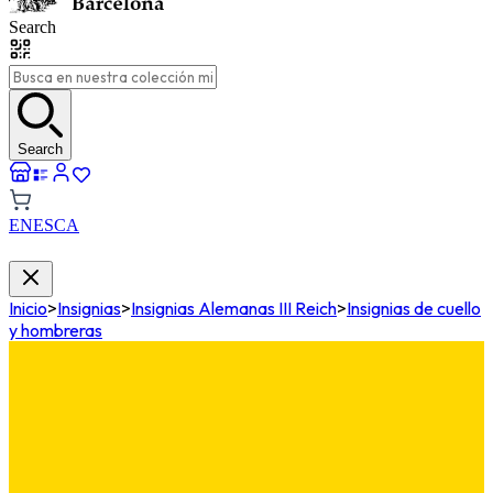
Search
Search
EN
ES
CA
Inicio
>
Insignias
>
Insignias Alemanas III Reich
>
Insignias de cuello
y hombreras