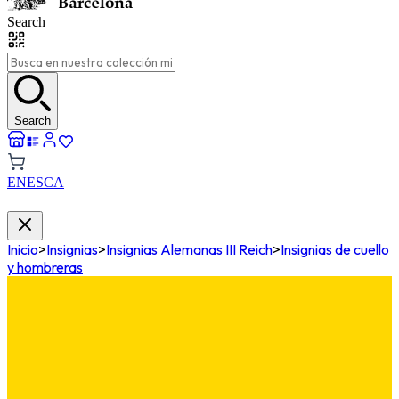
Search
Search
EN
ES
CA
Inicio
>
Insignias
>
Insignias Alemanas III Reich
>
Insignias de cuello
y hombreras