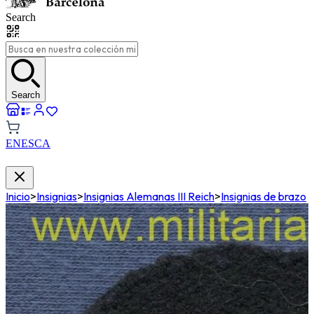
Search
Search
EN
ES
CA
Inicio
>
Insignias
>
Insignias Alemanas III Reich
>
Insignias de brazo