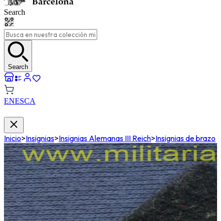
Search
Search
EN
ES
CA
Inicio
>
Insignias
>
Insignias Alemanas III Reich
>
Insignias de brazo