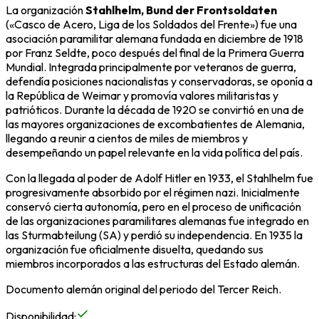
La organización
Stahlhelm, Bund der Frontsoldaten
(«Casco de Acero, Liga de los Soldados del Frente») fue una
asociación paramilitar alemana fundada en diciembre de 1918
por
Franz Seldte
, poco después del final de la Primera Guerra
Mundial. Integrada principalmente por veteranos de guerra,
defendía posiciones nacionalistas y conservadoras, se oponía a
la
República de Weimar
y promovía valores militaristas y
patrióticos. Durante la década de 1920 se convirtió en una de
las mayores organizaciones de excombatientes de Alemania,
llegando a reunir a cientos de miles de miembros y
desempeñando un papel relevante en la vida política del país.
Con la llegada al poder de
Adolf Hitler
en 1933, el Stahlhelm fue
progresivamente absorbido por el régimen nazi. Inicialmente
conservó cierta autonomía, pero en el proceso de unificación
de las organizaciones paramilitares alemanas fue integrado en
las
Sturmabteilung (SA)
y perdió su independencia. En 1935 la
organización fue oficialmente disuelta, quedando sus
miembros incorporados a las estructuras del Estado alemán.
Documento alemán original del periodo del Tercer Reich.
Disponibilidad
: