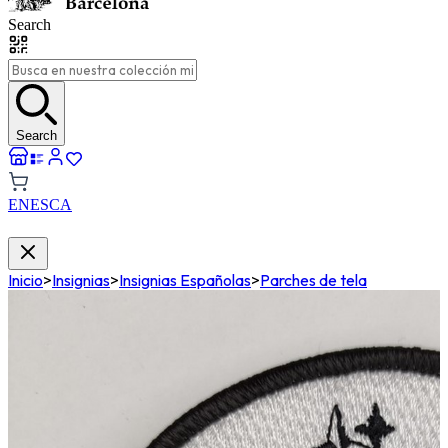
Search
Search
EN
ES
CA
Inicio
>
Insignias
>
Insignias Españolas
>
Parches de tela