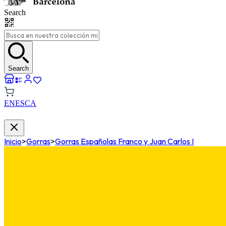
Search
Search
EN
ES
CA
Inicio
>
Gorras
>
Gorras Españolas Franco y Juan Carlos I