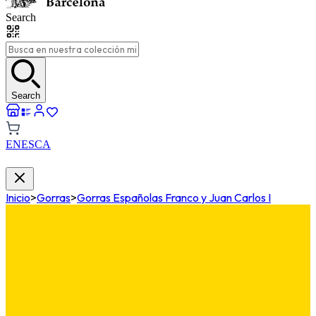
Search
Search
EN
ES
CA
Inicio
>
Gorras
>
Gorras Españolas Franco y Juan Carlos I