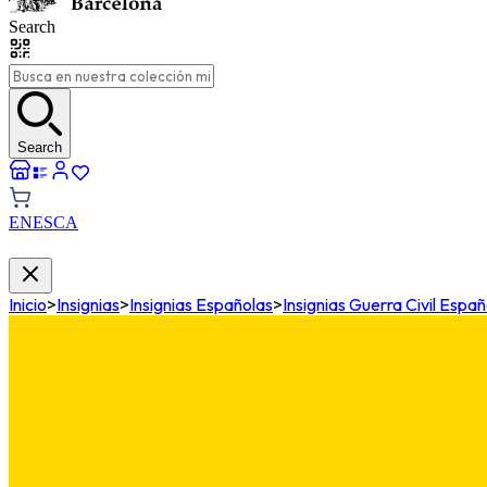
Search
Search
EN
ES
CA
Inicio
>
Insignias
>
Insignias Españolas
>
Insignias Guerra Civil Espa