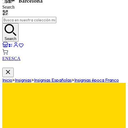
Search
Search
EN
ES
CA
Inicio
>
Insignias
>
Insignias Españolas
>
Insignias época Franco