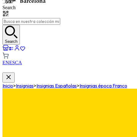
Search
Search
EN
ES
CA
Inicio
>
Insignias
>
Insignias Españolas
>
Insignias época Franco