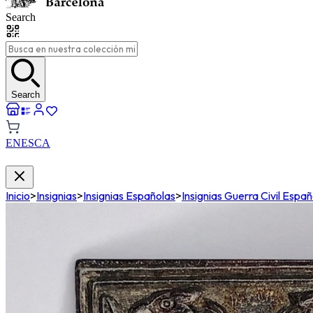
Search
Search
EN
ES
CA
Inicio
>
Insignias
>
Insignias Españolas
>
Insignias Guerra Civil Espa