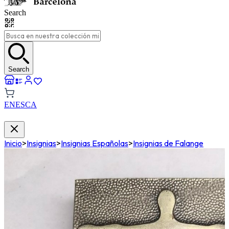
Search
Search
EN
ES
CA
Inicio
>
Insignias
>
Insignias Españolas
>
Insignias de Falange