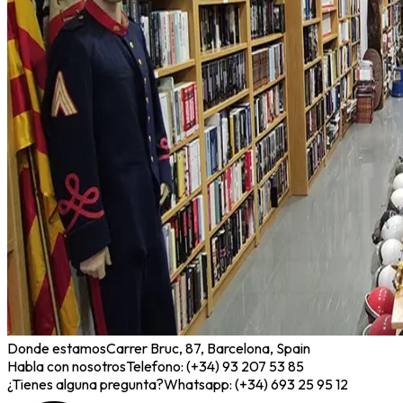
Donde estamos
Carrer Bruc, 87, Barcelona, Spain
Habla con nosotros
Telefono: (+34) 93 207 53 85
¿Tienes alguna pregunta?
Whatsapp: (+34) 693 25 95 12