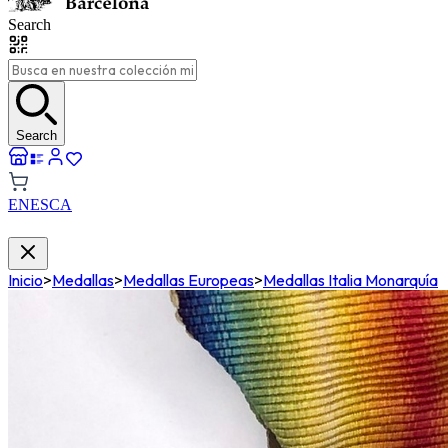
Search
Search
EN
ES
CA
Inicio
>
Medallas
>
Medallas Europeas
>
Medallas Italia Monarquía